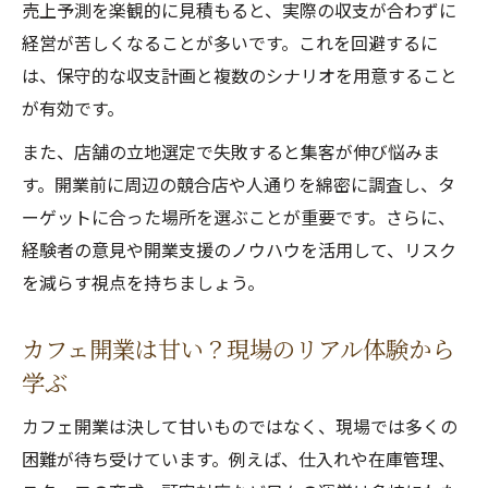
喫茶店開業で一人でも安心のサポート活用
売上予測を楽観的に見積もると、実際の収支が合わずに
法
経営が苦しくなることが多いです。これを回避するに
は、保守的な収支計画と複数のシナリオを用意すること
喫茶店開業に役立つ資格と支援活用術
が有効です。
喫茶店開業に必要な資格と取得の流れを解
説
また、店舗の立地選定で失敗すると集客が伸び悩みま
小さなカフェ開業資格取得のポイントと注
す。開業前に周辺の競合店や人通りを綿密に調査し、タ
意点
ーゲットに合った場所を選ぶことが重要です。さらに、
経験者の意見や開業支援のノウハウを活用して、リスク
喫茶店開業支援を活かした資格取得サポー
を減らす視点を持ちましょう。
ト
未経験者向け喫茶店資格と支援の活用法
カフェ開業は甘い？現場のリアル体験から
支援制度を利用した喫茶店開業の手順
学ぶ
カフェ開業は決して甘いものではなく、現場では多くの
困難が待ち受けています。例えば、仕入れや在庫管理、