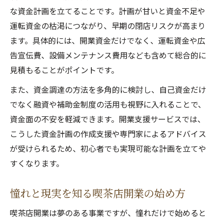
未経験から喫茶店を始めるための重要ポイ
な資金計画を立てることです。計画が甘いと資金不足や
ント
運転資金の枯渇につながり、早期の閉店リスクが高まり
喫茶店開業支援で得られるサポート内容と
ます。具体的には、開業資金だけでなく、運転資金や広
は
告宣伝費、設備メンテナンス費用なども含めて総合的に
小さなカフェ開業資金の現実と目安を押さ
見積もることがポイントです。
える
また、資金調達の方法を多角的に検討し、自己資金だけ
喫茶店の開業で失敗しない資金計画の秘訣
でなく融資や補助金制度の活用も視野に入れることで、
喫茶店開業に必要な資金の内訳と算出方法
資金面の不安を軽減できます。開業支援サービスでは、
こうした資金計画の作成支援や専門家によるアドバイス
小さなカフェ開業資金と支援活用のポイン
が受けられるため、初心者でも実現可能な計画を立てや
ト
すくなります。
喫茶店開業支援で無理なく資金調達する方
法
憧れと現実を知る喫茶店開業の始め方
開業資金と運転資金のバランスを考えるコ
ツ
喫茶店開業は夢のある事業ですが、憧れだけで始めると