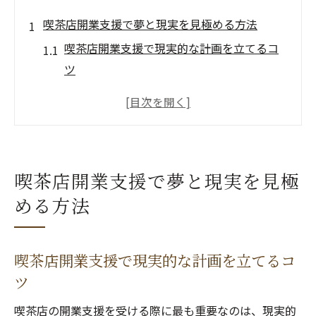
喫茶店開業支援で夢と現実を見極める方法
喫茶店開業支援で現実的な計画を立てるコ
ツ
憧れと現実を知る喫茶店開業の始め方
喫茶店開業で失敗しやすい落とし穴を回避
する視点
カフェ開業は甘い？現場のリアル体験から
喫茶店開業支援で夢と現実を見極
学ぶ
める方法
喫茶店開業支援を活用したリスクの抑え方
未経験から始める喫茶店開業の第一歩
未経験でも安心の喫茶店開業支援活用術
喫茶店開業支援で現実的な計画を立てるコ
ツ
喫茶店開業で求められる基礎知識と準備項
目
喫茶店の開業支援を受ける際に最も重要なのは、現実的