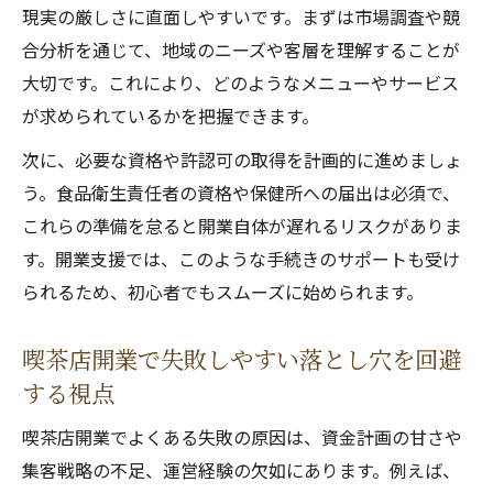
現実の厳しさに直面しやすいです。まずは市場調査や競
資金計画で失敗しないための喫茶店支援術
合分析を通じて、地域のニーズや客層を理解することが
現実を知る喫茶店開業支援の全体像とは
大切です。これにより、どのようなメニューやサービス
喫茶店開業支援の流れと利用メリットを解
が求められているかを把握できます。
説
次に、必要な資格や許認可の取得を計画的に進めましょ
現実を直視した喫茶店開業支援の重要性
う。食品衛生責任者の資格や保健所への届出は必須で、
未経験者に必要な喫茶店開業支援の全体像
これらの準備を怠ると開業自体が遅れるリスクがありま
喫茶店開業支援で見落としがちなポイント
す。開業支援では、このような手続きのサポートも受け
カフェオーナーに向いてる人の特徴を知る
られるため、初心者でもスムーズに始められます。
小さな喫茶店を無理なく開業するコツ
小さな喫茶店開業で失敗を防ぐ準備と工夫
喫茶店開業で失敗しやすい落とし穴を回避
喫茶店開業支援を使った効率的な物件選び
する視点
無理なく続けられる喫茶店運営の秘訣
喫茶店開業でよくある失敗の原因は、資金計画の甘さや
小規模喫茶店開業に役立つ支援情報まとめ
集客戦略の不足、運営経験の欠如にあります。例えば、