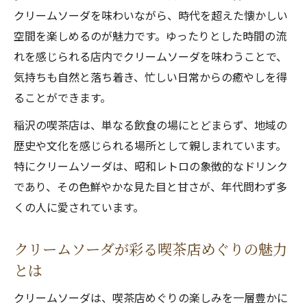
稲沢のレトロ喫茶店が人気の理由を探る
クリームソーダを味わいながら、時代を超えた懐かしい
喫茶店巡りで出会う稲沢の懐かしい雰囲気
空間を楽しめるのが魅力です。ゆったりとした時間の流
古き良き喫茶店の魅力とクリームソーダの
れを感じられる店内でクリームソーダを味わうことで、
すすめ
気持ちも自然と落ち着き、忙しい日常からの癒やしを得
稲沢で体験するレトロ喫茶店の楽しみ方
ることができます。
クリームソーダ好きに贈る稲沢の魅力発見
稲沢の喫茶店は、単なる飲食の場にとどまらず、地域の
クリームソーダ好きが選ぶ喫茶店の人気理
歴史や文化を感じられる場所として親しまれています。
由
特にクリームソーダは、昭和レトロの象徴的なドリンク
であり、その色鮮やかな見た目と甘さが、年代問わず多
喫茶店で見つける稲沢市のクリームソーダ
くの人に愛されています。
体験
稲沢で味わうクリームソーダのおすすめポ
クリームソーダが彩る喫茶店めぐりの魅力
イント
とは
クリームソーダ目当てに訪れたい喫茶店案
内
クリームソーダは、喫茶店めぐりの楽しみを一層豊かに