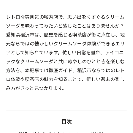
レトロな雰囲気の喫茶店で、思い出をくすぐるクリーム
ソーダを味わってみたいと感じたことはありませんか？
愛知県稲沢市は、歴史を感じる喫茶店が街に点在し、地
元ならではの懐かしいクリームソーダ体験ができるエリ
アとして知られています。忙しい日常を離れ、アイコニ
ックなクリームソーダと共に癒やしのひとときを楽しむ
方法を、本記事では徹底ガイド。稲沢市ならではのレト
ロ体験や喫茶店の魅力を知ることで、新しい週末の楽し
み方がきっと見つかります。
目次