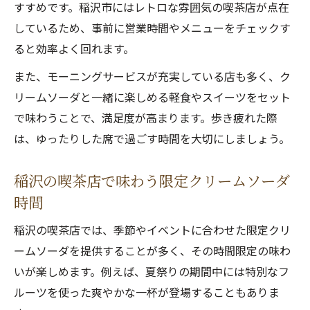
すすめです。稲沢市にはレトロな雰囲気の喫茶店が点在
しているため、事前に営業時間やメニューをチェックす
ると効率よく回れます。
また、モーニングサービスが充実している店も多く、ク
リームソーダと一緒に楽しめる軽食やスイーツをセット
で味わうことで、満足度が高まります。歩き疲れた際
は、ゆったりした席で過ごす時間を大切にしましょう。
稲沢の喫茶店で味わう限定クリームソーダ
時間
稲沢の喫茶店では、季節やイベントに合わせた限定クリ
ームソーダを提供することが多く、その時間限定の味わ
いが楽しめます。例えば、夏祭りの期間中には特別なフ
ルーツを使った爽やかな一杯が登場することもありま