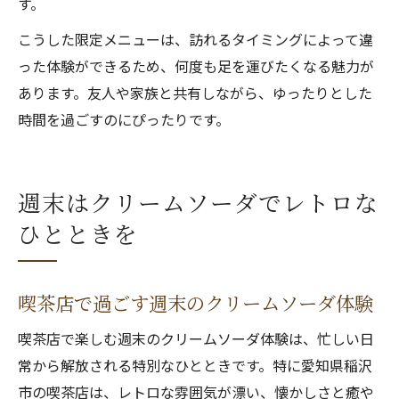
す。
こうした限定メニューは、訪れるタイミングによって違
った体験ができるため、何度も足を運びたくなる魅力が
あります。友人や家族と共有しながら、ゆったりとした
時間を過ごすのにぴったりです。
週末はクリームソーダでレトロな
ひとときを
喫茶店で過ごす週末のクリームソーダ体験
喫茶店で楽しむ週末のクリームソーダ体験は、忙しい日
常から解放される特別なひとときです。特に愛知県稲沢
市の喫茶店は、レトロな雰囲気が漂い、懐かしさと癒や