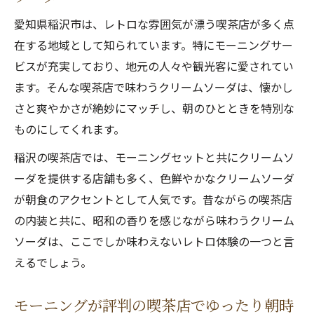
愛知県稲沢市は、レトロな雰囲気が漂う喫茶店が多く点
在する地域として知られています。特にモーニングサー
ビスが充実しており、地元の人々や観光客に愛されてい
ます。そんな喫茶店で味わうクリームソーダは、懐かし
さと爽やかさが絶妙にマッチし、朝のひとときを特別な
ものにしてくれます。
稲沢の喫茶店では、モーニングセットと共にクリームソ
ーダを提供する店舗も多く、色鮮やかなクリームソーダ
が朝食のアクセントとして人気です。昔ながらの喫茶店
の内装と共に、昭和の香りを感じながら味わうクリーム
ソーダは、ここでしか味わえないレトロ体験の一つと言
えるでしょう。
モーニングが評判の喫茶店でゆったり朝時