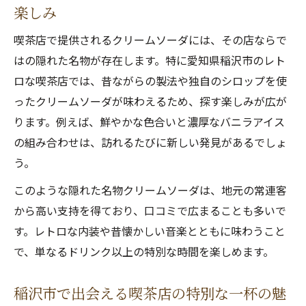
楽しみ
喫茶店で提供されるクリームソーダには、その店ならで
はの隠れた名物が存在します。特に愛知県稲沢市のレト
ロな喫茶店では、昔ながらの製法や独自のシロップを使
ったクリームソーダが味わえるため、探す楽しみが広が
ります。例えば、鮮やかな色合いと濃厚なバニラアイス
の組み合わせは、訪れるたびに新しい発見があるでしょ
う。
このような隠れた名物クリームソーダは、地元の常連客
から高い支持を得ており、口コミで広まることも多いで
す。レトロな内装や昔懐かしい音楽とともに味わうこと
で、単なるドリンク以上の特別な時間を楽しめます。
稲沢市で出会える喫茶店の特別な一杯の魅