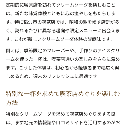
定期的に喫茶店を訪れてクリームソーダを楽しむこと
は、新たな味覚体験とともに心の癒やしをもたらしま
す。特に稲沢市の喫茶店では、昭和の趣を残す店舗が多
く、訪れるたびに異なる趣向や限定メニューに出会えま
す。これが新しいクリームソーダ体験の醍醐味です。
例えば、季節限定のフレーバーや、手作りのアイスクリ
ームを使った一杯は、喫茶店通いの楽しみをさらに深め
ます。こうした体験は、初心者から経験者まで幅広く楽
しめるため、週末のリフレッシュに最適です。
特別な一杯を求めて喫茶店めぐりを楽しむ
方法
特別なクリームソーダを求めて喫茶店めぐりをする際
は、まず地元の情報誌や口コミサイトを活用するのがお