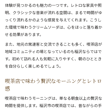
体験が見つかるのも魅力の一つです。レトロな家具や照
明、クラシックな音楽が流れる空間は、まるで時間がゆ
っくり流れるかのような感覚を与えてくれます。こうし
た環境で味わうクリームソーダは、心をほっと落ち着か
せる効果があります。
また、地元の常連客と交流できることも多く、喫茶店が
地域コミュニティの場となっているのも稲沢ならではで
す。初めて訪れる人も気軽に入りやすく、朝のひととき
を自分らしく楽しめるでしょう。
喫茶店で味わう贅沢なモーニングとレトロ
感
喫茶店で味わうモーニングは、単なる朝食以上の贅沢な
時間を提供します。稲沢市の喫茶店では、昔ながらの手