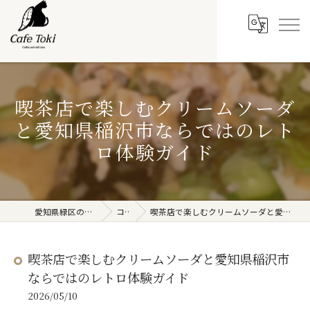
喫茶店で楽しむクリームソーダ
と愛知県稲沢市ならではのレト
ロ体験ガイド
愛知県緑区の喫茶店はCafe Toki
コラム
喫茶店で楽しむクリームソーダと愛知県稲沢市ならではのレトロ体験ガイド
喫茶店で楽しむクリームソーダと愛知県稲沢市
ならではのレトロ体験ガイド
2026/05/10