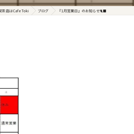
店はCafe Toki
ブログ
『1月営業日』のお知らせ🐈‍⬛