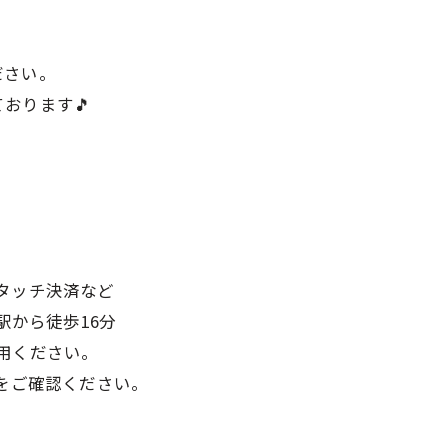
ださい。
おります🎵
タッチ決済など
駅から徒歩16分
用ください。
com/をご確認ください。